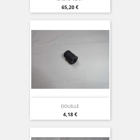
Prix
65,20 €
DOUILLE
Prix
4,18 €