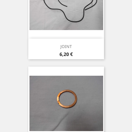
JOINT
Prix
6,20 €