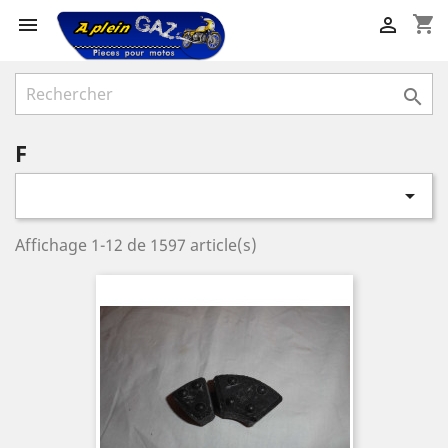
shopping_cart



F

Affichage 1-12 de 1597 article(s)