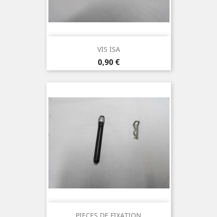
VIS ISA
Prix
0,90 €
PIECES DE FIXATION