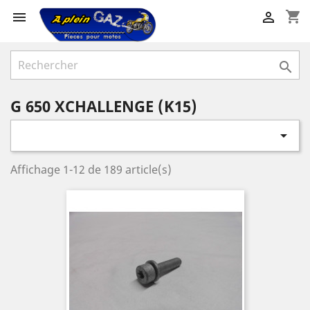
shopping_cart



G 650 XCHALLENGE (K15)

Affichage 1-12 de 189 article(s)