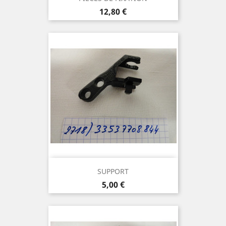
Prix
12,80 €
SUPPORT
Prix
5,00 €