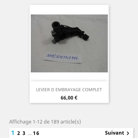
LEVIER D EMBRAYAGE COMPLET
Prix
66,00 €
Affichage 1-12 de 189 article(s)
1
Suivant
2
3
…
16
