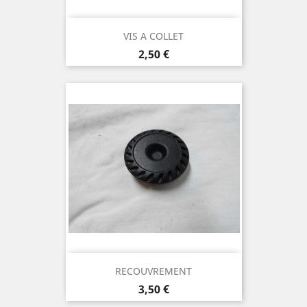
VIS A COLLET
Prix
2,50 €
RECOUVREMENT
Prix
3,50 €