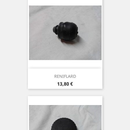
RENIFLARD
Prix
13,80 €