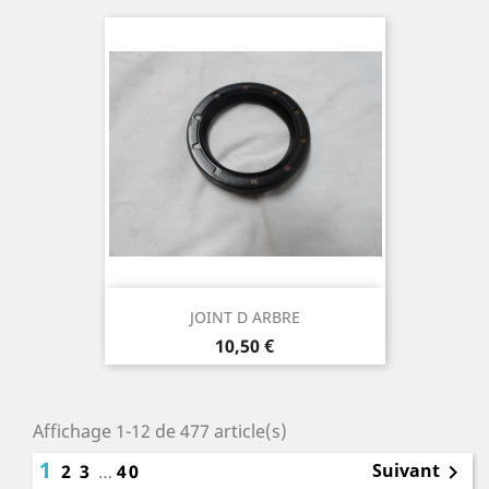
JOINT D ARBRE
Prix
10,50 €
Affichage 1-12 de 477 article(s)
1
Suivant
2
3
…
40
