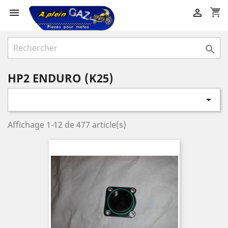
shopping_cart



HP2 ENDURO (K25)

Affichage 1-12 de 477 article(s)