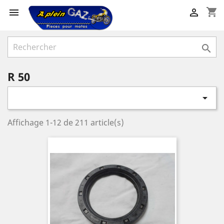
shopping_cart



R 50

Affichage 1-12 de 211 article(s)