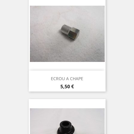
ECROU A CHAPE
Prix
5,50 €