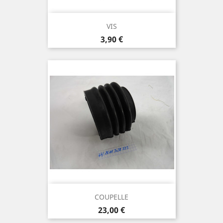
VIS
Prix
3,90 €
COUPELLE
Prix
23,00 €