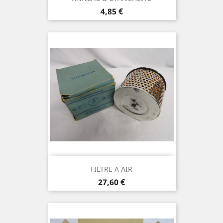
Prix
4,85 €
FILTRE A AIR
Prix
27,60 €