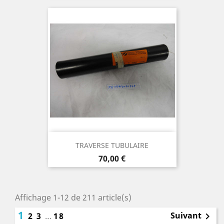
TRAVERSE TUBULAIRE
Prix
70,00 €
Affichage 1-12 de 211 article(s)
1
Suivant
2
3
…
18
