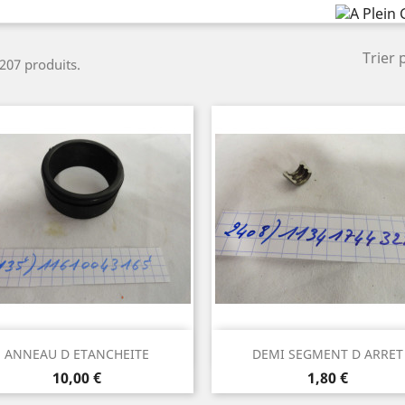
Trier 
 207 produits.
Aperçu rapide
Aperçu rapide


ANNEAU D ETANCHEITE
DEMI SEGMENT D ARRET
Prix
Prix
10,00 €
1,80 €