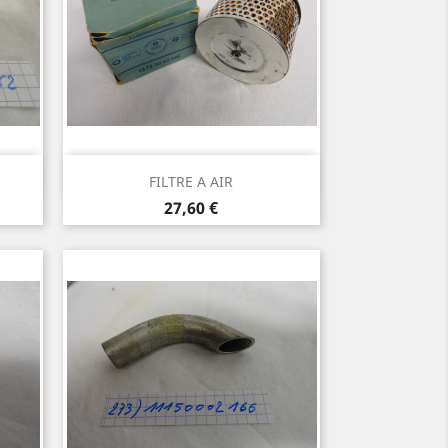
Aperçu rapide

FILTRE A AIR
Prix
27,60 €