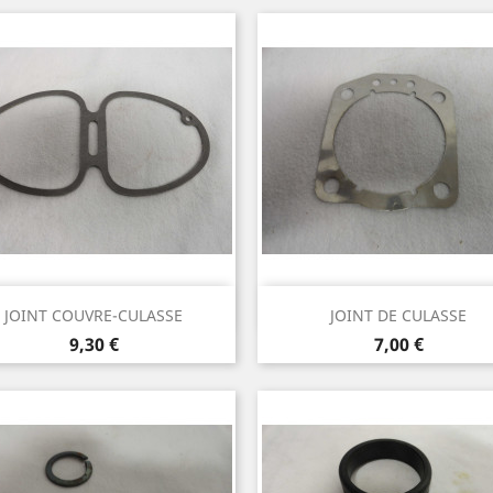
Aperçu rapide
Aperçu rapide


JOINT COUVRE-CULASSE
JOINT DE CULASSE
Prix
Prix
9,30 €
7,00 €