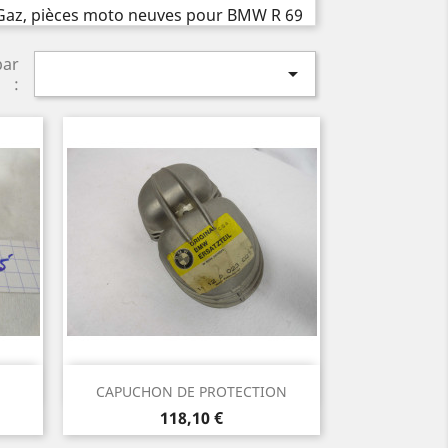
par

:
Aperçu rapide

CAPUCHON DE PROTECTION
Prix
118,10 €