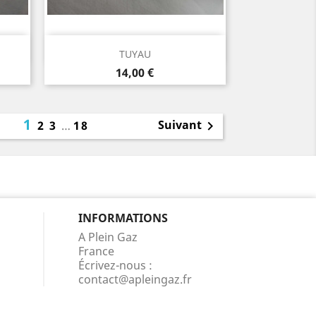
Aperçu rapide

TUYAU
Prix
14,00 €
1
Suivant
2
3
…
18

INFORMATIONS
A Plein Gaz
France
Écrivez-nous :
contact@apleingaz.fr