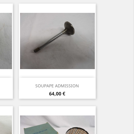
Aperçu rapide

SOUPAPE ADMISSION
Prix
64,00 €