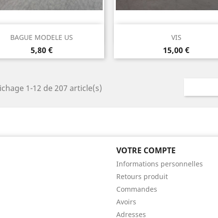
Aperçu rapide
Aperçu rapide


BAGUE MODELE US
VIS
Prix
Prix
5,80 €
15,00 €
ichage 1-12 de 207 article(s)
VOTRE COMPTE
Informations personnelles
Retours produit
Commandes
Avoirs
Adresses