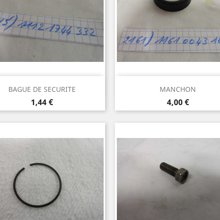
Aperçu rapide
Aperçu rapide


BAGUE DE SECURITE
MANCHON
Prix
Prix
1,44 €
4,00 €