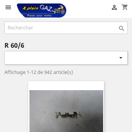
shopping_cart



R 60/6

Affichage 1-12 de 942 article(s)