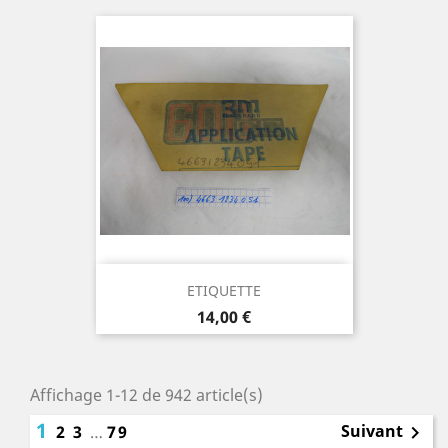
ETIQUETTE
Prix
14,00 €
Affichage 1-12 de 942 article(s)
1
Suivant
2
3
…
79
