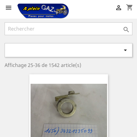
shopping_cart




Affichage 25-36 de 1542 article(s)