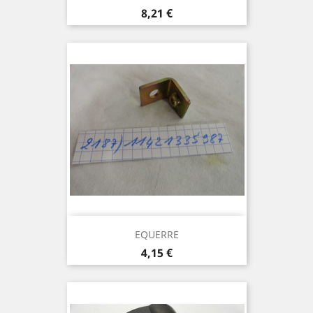
Prix
8,21 €
EQUERRE
Prix
4,15 €