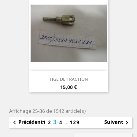
TIGE DE TRACTION
Prix
15,00 €
Affichage 25-36 de 1542 article(s)
3
Précédent
Suivant

1
2
4
…
129
