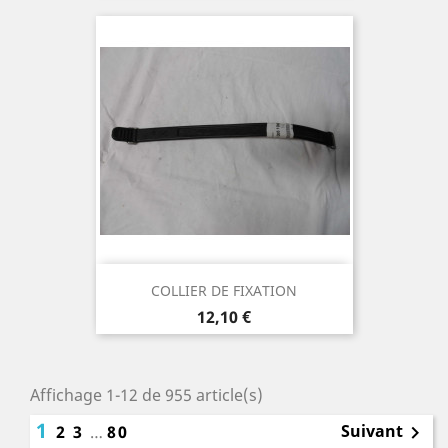
COLLIER DE FIXATION
Prix
12,10 €
Affichage 1-12 de 955 article(s)
1
Suivant
2
3
…
80
