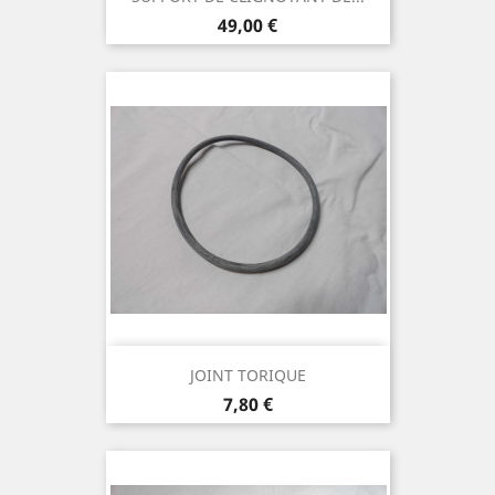
Prix
49,00 €
JOINT TORIQUE
Prix
7,80 €