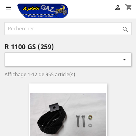
shopping_cart



R 1100 GS (259)

Affichage 1-12 de 955 article(s)