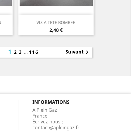
Aperçu rapide

S
VIS A TETE BOMBEE
Prix
2,40 €
1
Suivant
2
3
…
116

INFORMATIONS
A Plein Gaz
France
Écrivez-nous :
contact@apleingaz.fr