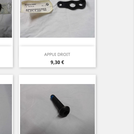
Aperçu rapide

APPUI DROIT
Prix
9,30 €