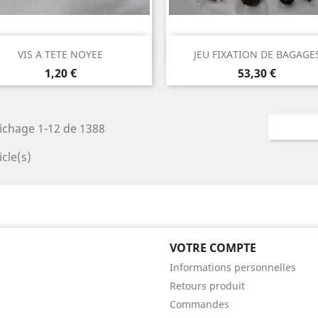
Aperçu rapide
Aperçu rapide


VIS A TETE NOYEE
JEU FIXATION DE BAGAGE
Prix
Prix
1,20 €
53,30 €
ichage 1-12 de 1388
icle(s)
VOTRE COMPTE
Informations personnelles
Retours produit
Commandes