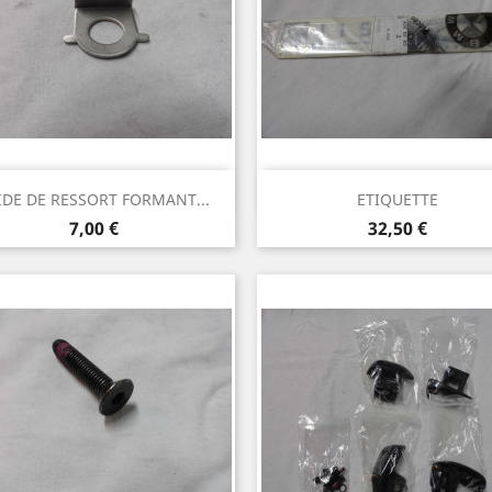
Aperçu rapide
Aperçu rapide


IDE DE RESSORT FORMANT...
ETIQUETTE
Prix
Prix
7,00 €
32,50 €