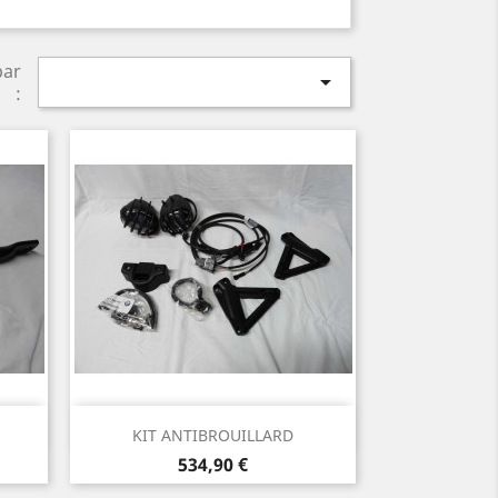
par

:
Aperçu rapide

KIT ANTIBROUILLARD
Prix
534,90 €