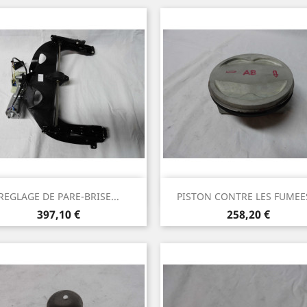
Aperçu rapide
Aperçu rapide


REGLAGE DE PARE-BRISE...
PISTON CONTRE LES FUMEES
Prix
Prix
397,10 €
258,20 €