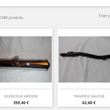
Trier 
a 1388 produits.
Aperçu rapide
Aperçu rapide


SILENCIEUX ARRIERE
TRAVERSE GAUCHE
Prix
Prix
359,40 €
62,60 €