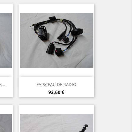
Aperçu rapide

...
FAISCEAU DE RADIO
Prix
92,60 €