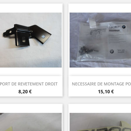
Aperçu rapide
Aperçu rapide


PORT DE REVETEMENT DROIT
NECESSAIRE DE MONTAGE POU
Prix
Prix
8,20 €
15,10 €