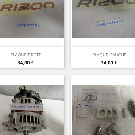
Aperçu rapide
Aperçu rapide


PLAQUE DROIT
PLAQUE GAUCHE
Prix
Prix
34,00 €
34,00 €