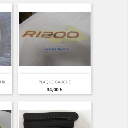
Aperçu rapide

R...
PLAQUE GAUCHE
Prix
34,00 €