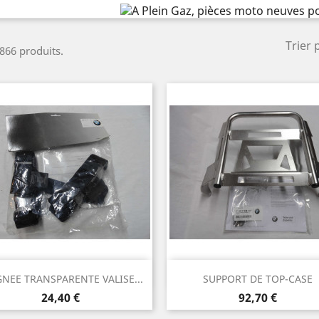
Trier 
 866 produits.
Aperçu rapide
Aperçu rapide


NEE TRANSPARENTE VALISE...
SUPPORT DE TOP-CASE
Prix
Prix
24,40 €
92,70 €