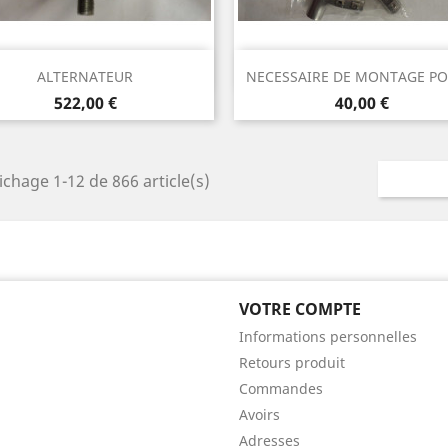
Aperçu rapide
Aperçu rapide


ALTERNATEUR
NECESSAIRE DE MONTAGE POU
Prix
Prix
522,00 €
40,00 €
ichage 1-12 de 866 article(s)
VOTRE COMPTE
Informations personnelles
Retours produit
Commandes
Avoirs
Adresses