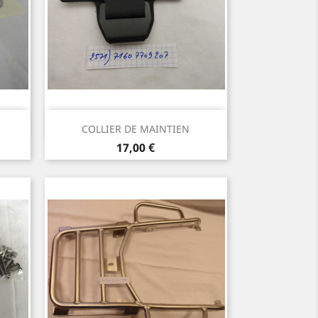
Aperçu rapide

COLLIER DE MAINTIEN
Prix
17,00 €