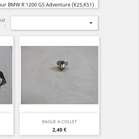
par

:
Aperçu rapide

BAGUE A COLLET
Prix
2,40 €