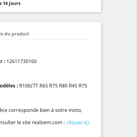
 14 jours
ls du produit
r :
12611730160
odèles :
R100/7T R65 R75 R80 R45 R75
pièce corresponde bien à votre moto,
nsulter le site realoem.com :
cliquez-içi.