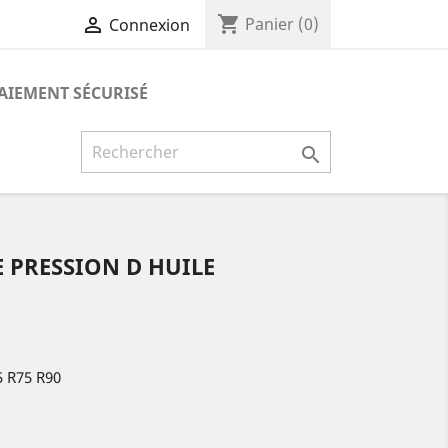
shopping_cart

Panier
(0)
Connexion
AIEMENT SÉCURISÉ

PRESSION D HUILE
5 R75 R90