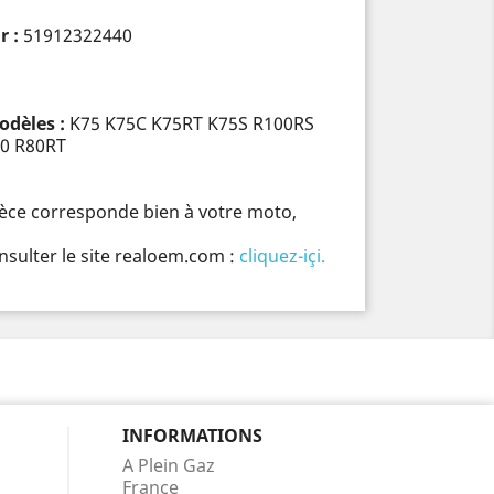
r :
51912322440
odèles :
K75 K75C K75RT K75S R100RS
80 R80RT
pièce corresponde bien à votre moto,
nsulter le site realoem.com :
cliquez-içi.
INFORMATIONS
A Plein Gaz
France