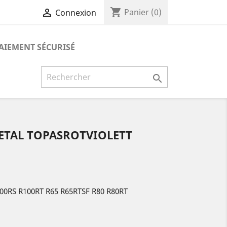
shopping_cart

Panier
(0)
Connexion
AIEMENT SÉCURISÉ

ETAL TOPASROTVIOLETT
100RS R100RT R65 R65RTSF R80 R80RT