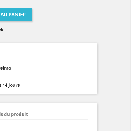
 AU PANIER
ck
ssimo
 14 jours
ls du produit