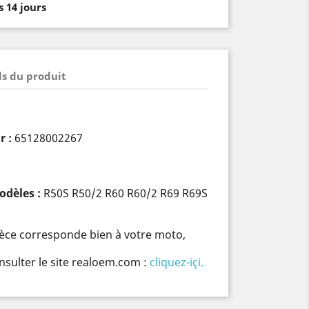
 14 jours
ls du produit
r :
65128002267
odèles :
R50S R50/2 R60 R60/2 R69 R69S
pièce corresponde bien à votre moto,
nsulter le site realoem.com :
cliquez-içi.