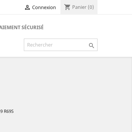
shopping_cart

Panier
(0)
Connexion
AIEMENT SÉCURISÉ

69 R69S