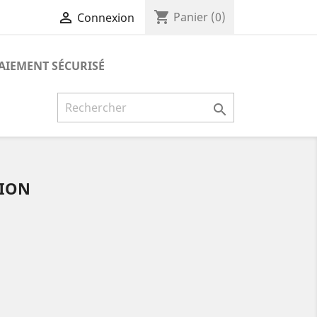
shopping_cart

Panier
(0)
Connexion
AIEMENT SÉCURISÉ

TION