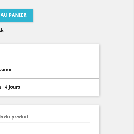
 AU PANIER
ck
ssimo
 14 jours
ls du produit