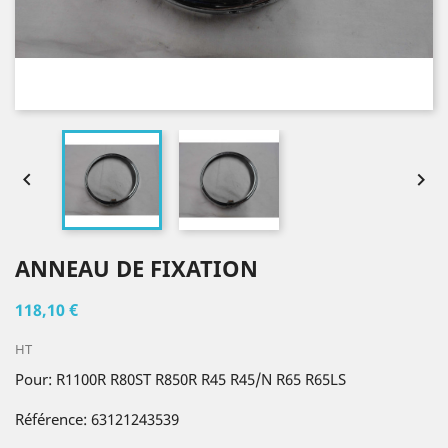


ANNEAU DE FIXATION
118,10 €
HT
Pour: R1100R R80ST R850R R45 R45/N R65 R65LS
Référence: 63121243539