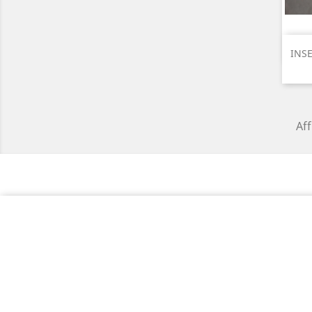
INS
Aff