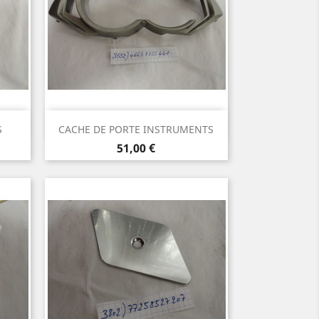
Aperçu rapide

S
CACHE DE PORTE INSTRUMENTS
Prix
51,00 €