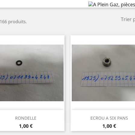
Trier 
 166 produits.
Aperçu rapide
Aperçu rapide


RONDELLE
ECROU A SIX PANS
Prix
Prix
1,00 €
1,00 €