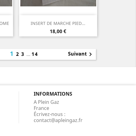
Aperçu rapide

ROME
INSERT DE MARCHE PIED...
Prix
18,00 €
1
Suivant
2
3
…
14

INFORMATIONS
A Plein Gaz
France
Écrivez-nous :
contact@apleingaz.fr