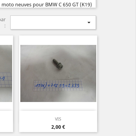
par

:
Aperçu rapide

VIS
Prix
2,00 €