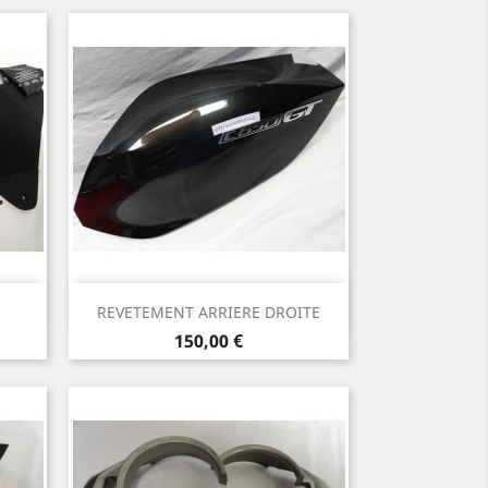
Aperçu rapide

REVETEMENT ARRIERE DROITE
Prix
150,00 €