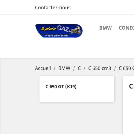
Contactez-nous
BMW
CONDI
Accueil
BMW
C
C 650 cm3
C 650 
C
C 650 GT (K19)