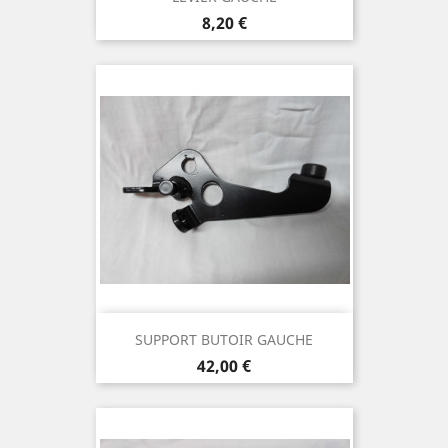
Prix
8,20 €
SUPPORT BUTOIR GAUCHE
Prix
42,00 €