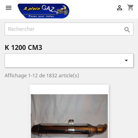
shopping_cart



K 1200 CM3

Affichage 1-12 de 1832 article(s)