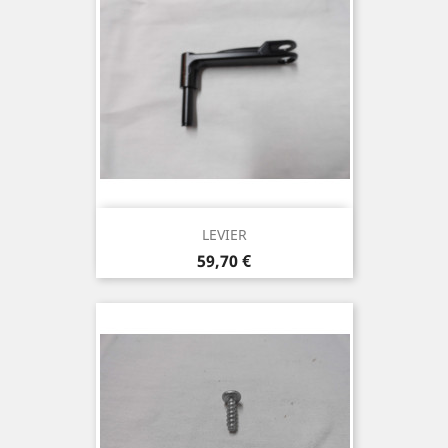
LEVIER
Prix
59,70 €