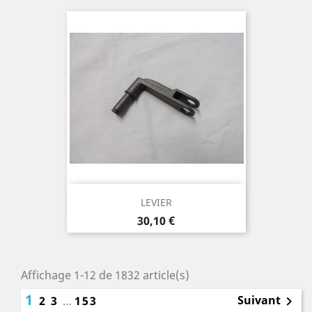
LEVIER
Prix
30,10 €
Affichage 1-12 de 1832 article(s)
1
Suivant
2
3
…
153
