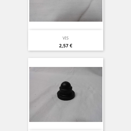
VIS
Prix
2,57 €