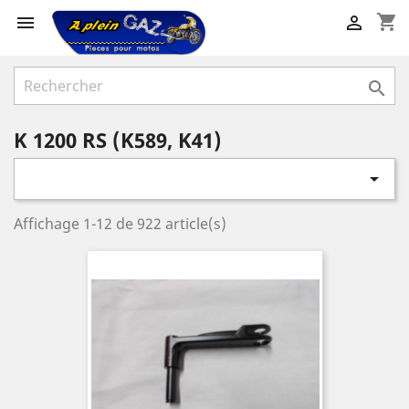
shopping_cart



K 1200 RS (K589, K41)

Affichage 1-12 de 922 article(s)