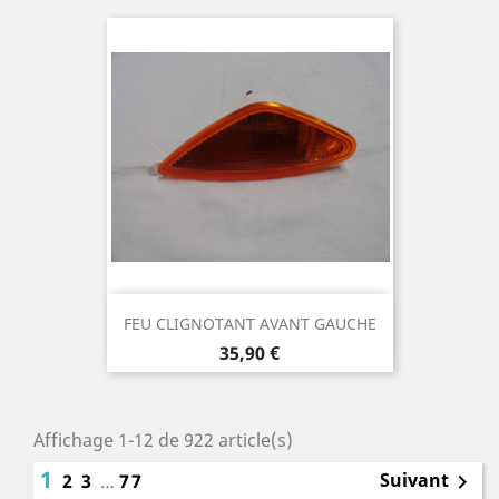
FEU CLIGNOTANT AVANT GAUCHE
Prix
35,90 €
Affichage 1-12 de 922 article(s)
1
Suivant
2
3
…
77
