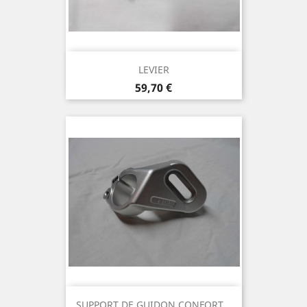
LEVIER
Prix
59,70 €
SUPPORT DE GUIDON CONFORT...