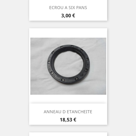
ECROU A SIX PANS
Prix
3,00 €
ANNEAU D ETANCHEITE
Prix
18,53 €