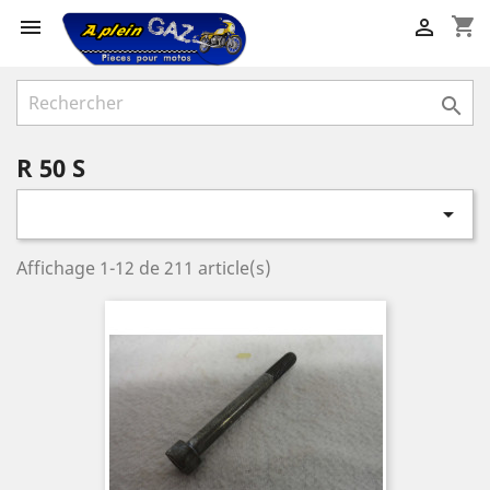
shopping_cart



R 50 S

Affichage 1-12 de 211 article(s)