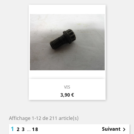
VIS
Prix
3,90 €
Affichage 1-12 de 211 article(s)
1
Suivant
2
3
…
18
