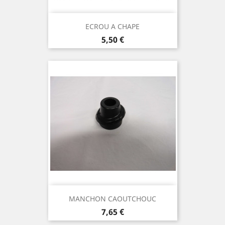
ECROU A CHAPE
Prix
5,50 €
MANCHON CAOUTCHOUC
Prix
7,65 €