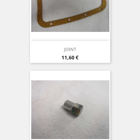
JOINT
Prix
11,60 €