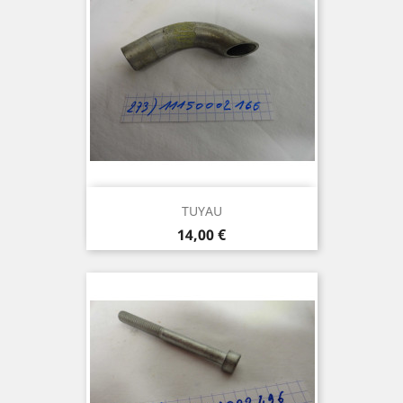
TUYAU
Prix
14,00 €